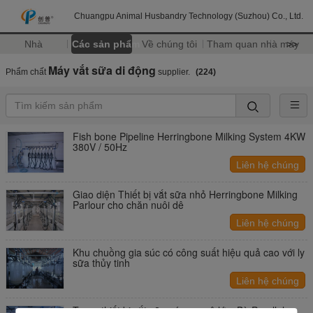
Chuangpu Animal Husbandry Technology (Suzhou) Co., Ltd.
Nhà
Các sản phẩm
Về chúng tôi
Tham quan nhà máy
>>
Máy vắt sữa di động
Phẩm chất
supplier.
(224)
Fish bone Pipeline Herringbone Milking System 4KW
380V / 50Hz
Liên hệ chúng
tôi
Giao diện Thiết bị vắt sữa nhỏ Herringbone Milking
Parlour cho chăn nuôi dê
Liên hệ chúng
tôi
Khu chuồng gia súc có công suất hiệu quả cao với ly
sữa thủy tinh
Liên hệ chúng
tôi
Trang thiết bị vắt sữa có quy mô lớn, Bò Parallel