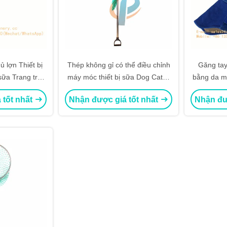
 lợn Thiết bị
Thép không gỉ có thể điều chỉnh
Găng tay
sữa Trang trại
máy móc thiết bị sữa Dog Catch
bằng da m
hiều dài 65cm
Net cho chó đi lạc
lý động
 tốt nhất
Nhận được giá tốt nhất
Nhận đư