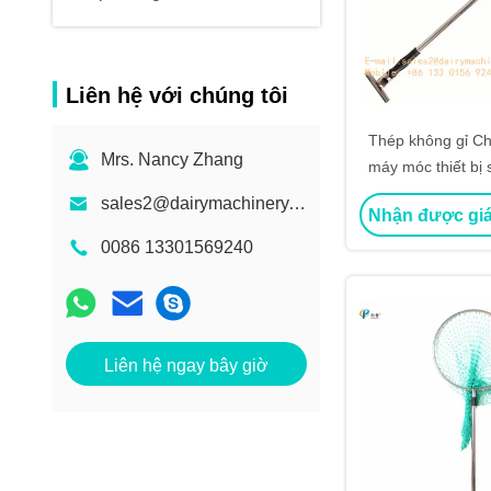
Liên hệ với chúng tôi
Thép không gỉ Chủ
Mrs. Nancy Zhang
máy móc thiết bị 
lợn Hog ​​Catch C
sales2@dairymachinery.cc
Nhận được giá
0086 13301569240
Liên hệ ngay bây giờ