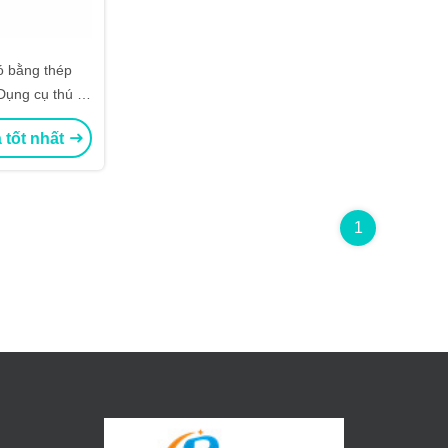
ó bằng thép
ụng cụ thú y
n toàn
 tốt nhất
1