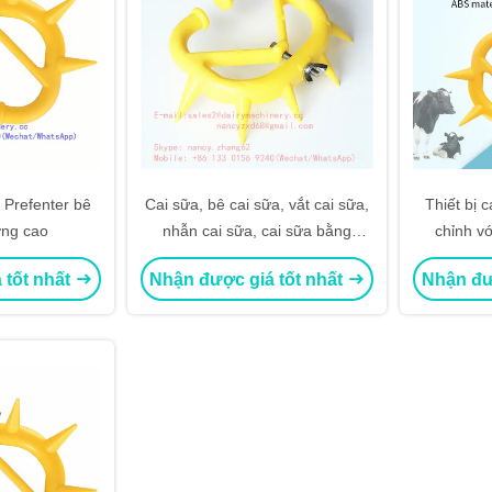
Prefenter bê
Cai sữa, bê cai sữa, vắt cai sữa,
Thiết bị 
ợng cao
nhẫn cai sữa, cai sữa bằng
chỉnh v
nhựa, abs nguyên liệu
 tốt nhất
Nhận được giá tốt nhất
Nhận đư