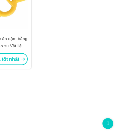
c ăn dặm bằng
 su Vật liệu
 tốt nhất
1