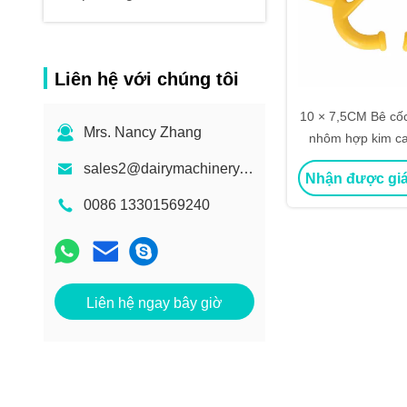
Liên hệ với chúng tôi
10 × 7,5CM Bê cố
Mrs. Nancy Zhang
nhôm hợp kim cao
ABS
sales2@dairymachinery.cc
Nhận được giá
0086 13301569240
Liên hệ ngay bây giờ