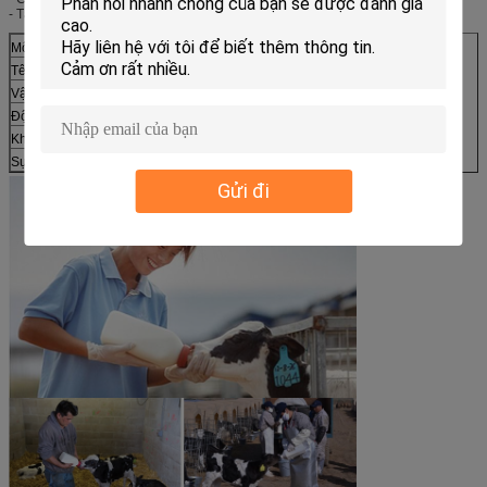
- Tạo ra một lịch ăn.
Mô hình
HL-MP52
HL-MP53
Tên
chai cho ăn
chai cho ăn
Vật liệu
PE
PE
Động vật
Con bò
Con bò
Khối lượng
2L
2L
Sự khác biệt
không cầm tay
với tay cầm
Gửi đi