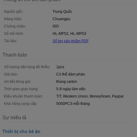
Nguồn gốc:
Trung Quốc
Hàng hiệu:
Chuangpu
Chứng nhận:
ISO
Số mô hình:
HL-MP52, HL-MP53
Tài liệu:
Sổ tay sản phẩm PDF
Thanh toán
Số lượng đặt hàng tối thiểu:
1pcs
Giá bán:
Có thể đàm phán
chi tiết đóng gói:
thùng carton
Thời gian giao hàng:
5-8 ngày làm việc
Điều khoản thanh toán:
T/T, Western Union, MoneyGram, Paypal
Khả năng cung cấp:
5000PCS mỗi tháng
Sự miêu tả
Thiết bị cho bê ăn