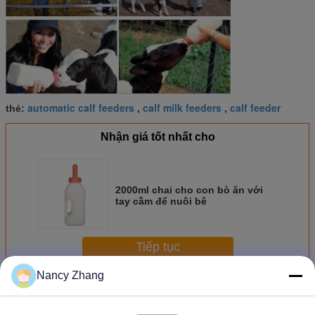
automatic calf feeders
calf milk feeders
calf feeder
thẻ:
,
,
Nhận giá tốt nhất cho
2000ml chai cho con bò ăn với
tay cầm để nuôi bê
Tiếp tục
Nancy Zhang
Thiết bị cho bê ăn
Hơn