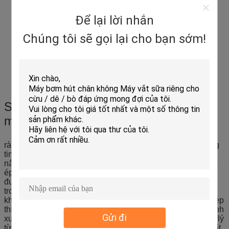
Để lại lời nhắn
Chúng tôi sẽ gọi lại cho bạn sớm!
Sử dụng phương pháp thiến không có
máu:
ràng buộc vật nuôi (thuật ngữ thú y, kiểm soát vật nuôi đáng
tin cậy và ổn định), sau khi gây tê cục bộ, người điều khiển
nắm cổ bìu của vật nuôi (như gia súc, cừu, v.v.) bằng tay và
ép tinh hoàn xuống đáy của tinh hoàn bìu, dây tinh trùng
được đẩy ra bên ngoài cổ của bìu và được kẹp vào da bên
trong của dây sinh tinh bằng kẹp dây tinh trùng dài để ngăn
không cho dây tinh trùng trượt ra và sau đó mở hàm của Kẹp
thiến không có máu và kẹp nó trong tay cầm dài. Kẹp cố định
Gửi đi
xuất tinh được cố định ở 3-5CM so với điểm cố định và trợ lý
từ từ đóng tay cầm. Điểm kẹp phải cao hơn tinh hoàn ít nhất