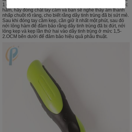
1 cm.
Sau khi xác nhận rằng dây tinh trùng đã bị kẹp bởi các
hàm, hãy đóng chặt tay cầm và bạn sẽ nghe thấy âm thanh
nhấp chuột rõ ràng, cho biết rằng dây tinh trùng đã bị sứt mẻ.
Sau khi đóng tay cầm kẹp, cần giữ ít nhất một phút, sau đó
nới lỏng hàm để đảm bảo rằng dây tinh trùng đã bị đứt, nới
lỏng kẹp và kẹp lần thứ hai vào dây tinh trùng ở mức 1,5-
2.OCM bên dưới để đảm bảo hiệu quả phẫu thuật.