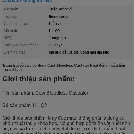
Castrator không đổ máu
Vật chất:
Thép không gỉ
Trọn gói:
thùng carton
Cách sử dụng:
Diễn viên bò
Mô hình:
HL-Q2
MOQ:
1 máy tính
Thời gian giao hàng:
2-3days
gia súc cắt tỉa đĩa
vòng mũi gia súc
Điểm nổi bật:
,
Trang trại bò sữa sử dụng Cast Bloodless Castator Hoạt động thuận tiện
trong Sliver
Giơi thiệu sản phẩm:
Tên sản phẩm: Cow Bloodless Castrator
Số sản phẩm: HL-Q2
Giới thiệu sản phẩm: Máy đúc máu không phải là dụng cụ
phẫu thuật thú y khoa học. Nó phù hợp để thiến vật nuôi như
bò, cừu và lợn. Thiết bị này đạt được mục đích phẫu thuật