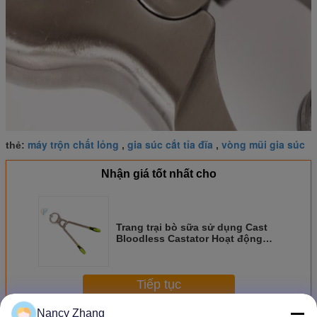
máy trộn chất lỏng
gia súc cắt tỉa đĩa
vòng mũi gia súc
thẻ:
,
,
Nhận giá tốt nhất cho
Trang trại bò sữa sử dụng Cast
Bloodless Castator Hoạt động
thuận tiện trong Sliver
Tiếp tục
Nancy Zhang