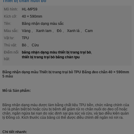
Thiết bị chăn nuôi bò
Mô hình:
HL-MP59
Kích cỡ:
40 × 590mm
Tên:
Băng nhận dạng màu sắc
Màu sắc:
Vàng 、 Xanh lam 、 Đỏ 、 Xanh lá 、 Cam
Vật tư:
TPU
Thú vật:
Bò 、 Cừu
băng nhận dạng màu thiết bị trang trại bò
Điểm nổi
,
thiết bị trang trại bò băng chân tpu
bật:
Băng nhận dạng màu Thiết bị trang trại bò TPU Băng đeo chân 40 × 590mm
5 màu
Mô tả Sản phẩm:
Băng nhận dạng màu được làm bằng chất liệu TPU bền, chức năng chính của
nó là phân biệt bò hoặc cừu bị bệnh để giảm rủi ro chăn nuôi do đeo cổ hoặc
chân, ngăn ngừa tai nạn do xác định sai gia súc và cừu, và tạo điều kiện quản
lý Đồng cỏ. Kích thước của băng có thể được điều chỉnh để ngăn nó rơi ra.
Chi tiết nhanh: