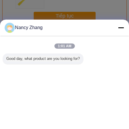
40 × 590mm 5 màu
Tiếp tục
Nancy Zhang
Thiết bị chăn nuôi bò
Hơn
1:01 AM
Good day, what product are you looking for?
Máy cắt chân bò
Dụng cụ nâng
Máy cắt sừng
Máy Tỉa L
hông bò
bằng thép bò
Cầm Mini
dành cho trang
110V 60H
trại bò sữa với
Cho Gia Đ
động cơ 1.7KW
Vặt Lông 
LEIYA
Thay đổi ngôn ngữ
Vietnamese
Nhà
|
Về chúng tôi
|
Liên hệ chúng tôi
|
Sơ đồ trang web
|
Chính sách bảo mật