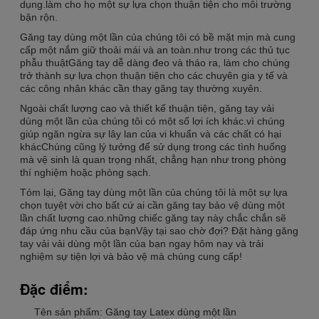
dụng.làm cho họ một sự lựa chọn thuận tiện cho môi trường
bận rộn.
Găng tay dùng một lần của chúng tôi có bề mặt mịn mà cung
cấp một nắm giữ thoải mái và an toàn.như trong các thủ tục
phẫu thuậtGăng tay dễ dàng đeo và tháo ra, làm cho chúng
trở thành sự lựa chọn thuận tiện cho các chuyên gia y tế và
các công nhân khác cần thay găng tay thường xuyên.
Ngoài chất lượng cao và thiết kế thuận tiện, găng tay vải
dùng một lần của chúng tôi có một số lợi ích khác.vì chúng
giúp ngăn ngừa sự lây lan của vi khuẩn và các chất có hại
khácChúng cũng lý tưởng để sử dụng trong các tình huống
mà vệ sinh là quan trọng nhất, chẳng hạn như trong phòng
thí nghiệm hoặc phòng sạch.
Tóm lại, Găng tay dùng một lần của chúng tôi là một sự lựa
chọn tuyệt vời cho bất cứ ai cần găng tay bảo vệ dùng một
lần chất lượng cao.những chiếc găng tay này chắc chắn sẽ
đáp ứng nhu cầu của bạnVậy tại sao chờ đợi? Đặt hàng găng
tay vải vải dùng một lần của bạn ngay hôm nay và trải
nghiệm sự tiện lợi và bảo vệ mà chúng cung cấp!
Đặc điểm:
Tên sản phẩm: Găng tay Latex dùng một lần