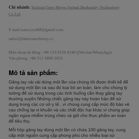
Chi nhánh:
Sichuan Gene Haven Animal Husbandry Technology
Co,Ltd
E-mail:
nancyzxd68@gmail.com
sales2@dairymachinery.cc
Điện thoại di động: +86 133 0156 9240 ((Wechat/WhatsApp)
Văn phòng: +86 512 5890 5953
Mô tả sản phẩm:
Găng tay vải vải dùng một lần của chúng tôi được thiết kế để
sử dụng một lần và sau đó loại bỏ an toàn, làm cho chúng lý
tưởng để sử dụng trong các tình huống cần thay găng tay
thường xuyên.Những chiếc găng tay này hoàn hảo để sử
dụng trong các cơ sở y tế., vì chúng cung cấp mức độ bảo vệ
cao chống lại vi khuẩn và các chất độc hại khác.vì chúng giúp
ngăn ngừa nhiễm trùng chéo và giữ cho thực phẩm an toàn
để tiêu thụ.
Mỗi hộp găng tay dùng một lần có chứa 100 găng tay, cung
cấp một nguồn cung cấp phong phú cho nhiều loại sử