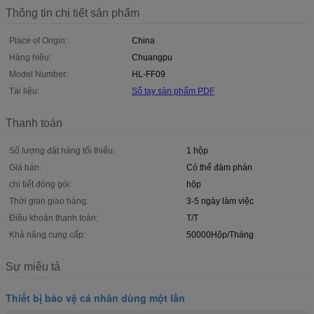
Thông tin chi tiết sản phẩm
Place of Origin:
China
Hàng hiệu:
Chuangpu
Model Number:
HL-FF09
Tài liệu:
Sổ tay sản phẩm PDF
Thanh toán
Số lượng đặt hàng tối thiểu:
1 hộp
Giá bán:
Có thể đàm phán
chi tiết đóng gói:
hộp
Thời gian giao hàng:
3-5 ngày làm việc
Điều khoản thanh toán:
T/T
Khả năng cung cấp:
50000Hộp/Tháng
Sự miêu tả
Thiết bị bảo vệ cá nhân dùng một lần