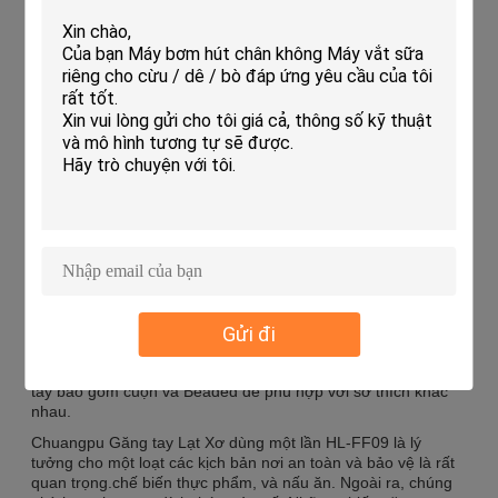
dụng
100pcs/hộp
Số lượng đóng gói
Những găng tay vải vải dùng một lần này phù hợp với nhiều
tình huống khác nhau, bao gồm nhưng không giới hạn trong:
chế biến thực phẩm, sử dụng thú y và sử dụng y tế.và kích
thước lớn, dài 9 inch, và có bề mặt mịn. phong cách đeo tay
đeo tay đeo tay đeo tay đeo tay đeo tay đeo tay đeo tay đeo
tay.
Những găng tay này lý tưởng để sử dụng như găng tay poly
dùng một lần, găng tay nhà bếp dùng một lần và găng tay y
tế dùng một lần.
Ứng dụng:
Gửi đi
Găng tay có ba kích thước, nhỏ, trung bình và lớn, phù hợp
với kích thước tay khác nhau. Mỗi găng tay nặng 6,5g, làm
cho chúng nhẹ và dễ sử dụng.Các tùy chọn phong cách đeo
tay bao gồm cuộn và Beaded để phù hợp với sở thích khác
nhau.
Chuangpu Găng tay Lạt Xơ dùng một lần HL-FF09 là lý
tưởng cho một loạt các kịch bản nơi an toàn và bảo vệ là rất
quan trọng.chế biến thực phẩm, và nấu ăn. Ngoài ra, chúng