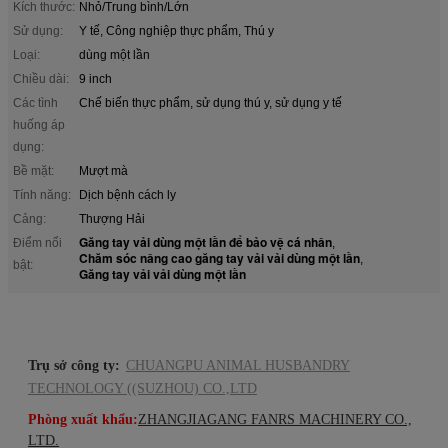
Kích thước:
Nhỏ/Trung bình/Lớn
Sử dụng:
Y tế, Công nghiệp thực phẩm, Thú y
Loại:
dùng một lần
Chiều dài:
9 inch
Các tình
Chế biến thực phẩm, sử dụng thú y, sử dụng y tế
huống áp
dụng:
Bề mặt:
Mượt mà
Tính năng:
Dịch bệnh cách ly
Cảng:
Thượng Hải
Găng tay vải dùng một lần để bảo vệ cá nhân
Điểm nổi
,
Chăm sóc nâng cao găng tay vải vải dùng một lần
,
bật:
Găng tay vải vải dùng một lần
Trụ sở công ty:
CHUANGPU ANIMAL HUSBANDRY
TECHNOLOGY ((SUZHOU) CO.,LTD
Phòng xuất khẩu:
ZHANGJIAGANG FANRS MACHINERY CO.,
LTD.