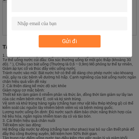
Gửi đi
Tại sao nên dùng bát uống nước cho bò?
1. Phù hợp với thói quen uống nước tự nhiên của gia súc
Tư thế uống nước cúi đầu: Gia súc thường uống từ một góc thấp (khoảng 30
độ). ° ), Chiều cao bát uống (Thường là 0,6 ~ 0,9m) Mô phỏng tư thế tự nhiên,
Giảm áp lực cổ và thúc đẩy việc uống nước.
Tránh nước vào mũi: Bát nước hở có thể dễ dàng cho phép nước vào khoang
mũi, gây ra các bệnh về đường hô hấp. Cạnh nghiêng của bát uống nước ngăn
chặn hiệu quả vấn đề này.
2. Cải thiện đáng kể mức độ sức khỏe
Giảm nguy cơ mắc bệnh:
Thiết kế kín làm giảm ô nhiễm phân và thức ăn, đồng thời làm giảm sự lây lan
của các mầm bệnh như E. coli và ký sinh trùng.
Vệ sinh và khử trùng hàng ngày (chẳng hạn như vật liệu thép không gỉ) có thể
kiểm soát các nguồn lây nhiễm bệnh viêm vú và bệnh móng guốc.
Lượng nước uống ổn định: Đủ nước sạch đảm bảo chức năng thích hợp của
hệ tiêu hóa, ngăn ngừa nhiễm toan dạ cỏ và táo bón.
3. Cải thiện hiệu quả chăn nuôi
Tiết kiệm sức lao động:
Hệ thống cấp nước tự động (chẳng hạn như phao) loại bỏ sự cần thiết phải đổ
đầy thủ công thường xuyên, tiết kiệm hơn 50% thời gian.
Tập trung các điểm uống nước tạo điều kiện cho việc quản lý và giảm khối