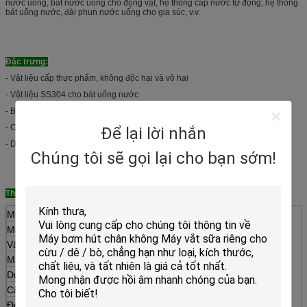
nước uống, bát nước uống cho động vật, hệ thống cấp nước tự động, hệ thống
bát uống nước, đài phun nước uống cho gia súc, v.v.
Đặc trưng:
- Vật liệu cấp thực phẩm, không độc hại và vô hại
- Vật liệu SS304 cho bát uống nước
- Bát uống nước bằng vật liệu chịu lực
- Chất lượng cao và bền hơn
Để lại lời nhắn
- Dễ dàng lắp đặt và làm sạch
Chúng tôi sẽ gọi lại cho bạn sớm!
Thông số kỹ thuật:
Mục
Bát uống nước
Mô hình
HL-MP58B
Vật liệu
SS304
Màu sắc
Bạc
Dung tích
4L
Cân nặng
1.32Kg
Đóng gói
Đóng gói bằng thùng carton