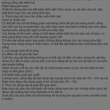
lượng công việc kiểm tra.
Giảm lãng phí nước:
Thiết kế chống bắn tóe tiết kiệm 30% đến 50% nước so với bồn rửa hở, đặc
biệt thích hợp cho các vùng khô hạn.
4. Thích ứng với nhu cầu chăn nuôi hiện đại
Quản lý chính xác:
Có thể kết nối với hệ thống giám sát thông minh để ghi lại lượng nước uống
của mỗi con bò và phát hiện các dấu hiệu sớm của bệnh (chẳng hạn như giảm
lượng nước uống đột ngột có thể cho thấy sốt).
Các thông số về nước uống có thể được phân biệt cho bò sữa, bò vỗ béo, v.v.
Khả năng thích ứng với môi trường mạnh mẽ:
Có sẵn bát uống nước loại sưởi (chống đóng băng) cho các vùng phía bắc.
Trong mùa nắng nóng ở miền Nam, có thể lắp đặt thiết bị làm mát bằng tấm che
nắng.
5. Lợi nhuận kinh tế rõ ràng
Ưu điểm về chi phí dài hạn:
Tuổi thọ của vật liệu thép không gỉ có thể đạt 10 đến 15 năm, trong khi vật liệu
nhựa là 3 đến 8 năm, cả hai đều cao hơn đáng kể so với chu kỳ bảo trì của bồn
rửa truyền thống.
Giảm chi phí y tế do các vấn đề về chất lượng nước (ví dụ: chi phí điều trị tiêu
chảy có thể giảm 20%).
Cải thiện hiệu suất sản xuất:
Lượng nước uống đầy đủ làm tăng sản lượng sữa ở bò sữa lên 5% ~ 8% và cải
thiện mức tăng cân hàng ngày ở bò vỗ béo lên 3% ~ 5%.
6. Phúc lợi động vật và tuân thủ quy định
Đáp ứng các yêu cầu bắt buộc về nước uống sạch do các chứng nhận phúc lợi
động vật (chẳng hạn như GlobalG.A.P.) đặt ra.
Tuân thủ các quy định về môi trường về sử dụng tài nguyên nước và kiểm soát
ô nhiễm.