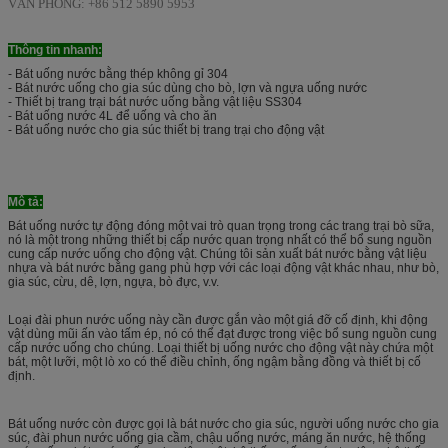
VĂN PHÒNG: +86 512 5890 5953
Thông tin nhanh:
- Bát uống nước bằng thép không gỉ 304
- Bát nước uống cho gia súc dùng cho bò, lợn và ngựa uống nước
- Thiết bị trang trại bát nước uống bằng vật liệu SS304
- Bát uống nước 4L để uống và cho ăn
- Bát uống nước cho gia súc thiết bị trang trại cho động vật
Mô tả:
Bát uống nước tự động đóng một vai trò quan trọng trong các trang trại bò sữa,
nó là một trong những thiết bị cấp nước quan trọng nhất có thể bổ sung nguồn
cung cấp nước uống cho động vật. Chúng tôi sản xuất bát nước bằng vật liệu
nhựa và bát nước bằng gang phù hợp với các loại động vật khác nhau, như bò,
gia súc, cừu, dê, lợn, ngựa, bò đực, v.v.
Loại đài phun nước uống này cần được gắn vào một giá đỡ cố định, khi động
vật dùng mũi ấn vào tấm ép, nó có thể đạt được trong việc bổ sung nguồn cung
cấp nước uống cho chúng. Loại thiết bị uống nước cho động vật này chứa một
bát, một lưỡi, một lò xo có thể điều chỉnh, ống ngậm bằng đồng và thiết bị cố
định.
Bát uống nước còn được gọi là bát nước cho gia súc, người uống nước cho gia
súc, đài phun nước uống gia cầm, chậu uống nước, máng ăn nước, hệ thống