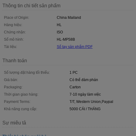
Thông tin chi tiết sản phẩm
Place of Origin:
China Mailand
Hàng hiệu:
HL
Chứng nhận:
ISO
Số mô hình:
HL-MP58B
Tài liệu:
Sổ tay sản phẩm PDF
Thanh toán
Số lượng đặt hàng tối thiểu:
1 PC
Giá bán:
Có thể đàm phán
Packaging:
Carton
Thời gian giao hàng:
7-10 ngày làm việc
Payment Terms:
T/T, Western Union,Paypal
Khả năng cung cấp:
5000 CÁI / THÁNG
Sự miêu tả