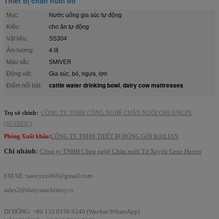
Thiết bị chăn nuôi bò
Mục:
Nước uống gia súc tự động
Kiểu:
cho ăn tự động
Vật liệu:
SS304
Âm lượng:
4 lít
Màu sắc:
SMIVER
Động vật:
Gia súc, bò, ngựa, lợn
cattle water drinking bowl
dairy cow mattresses
Điểm nổi bật:
,
Trụ sở chính:
CÔNG TY TNHH CÔNG NGHỆ CHĂN NUÔI CHUANGPU
(SUZHOU)
Phòng Xuất khẩu:
CÔNG TY TNHH THIẾT BỊ ĐÓNG GÓI HAILIAN
Chi nhánh:
Công ty TNHH Công nghệ Chăn nuôi Tứ Xuyên Gene Haven
EMAIL:
nancyzxd68@gmail.com
sales2@dairymachinery.cc
DI ĐỘNG: +86 133 0156 9240 (Wechat/WhatsApp)