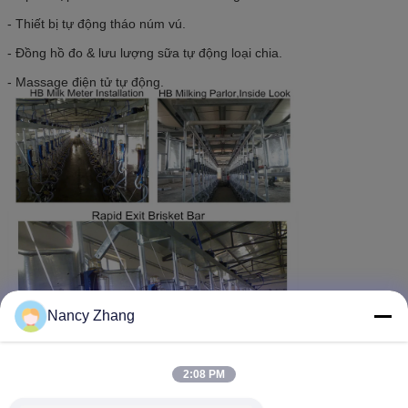
- Thiết bị tự động tháo núm vú.
- Đồng hồ đo & lưu lượng sữa tự động loại chia.
- Massage điện tử tự động.
Nancy Zhang
2:08 PM