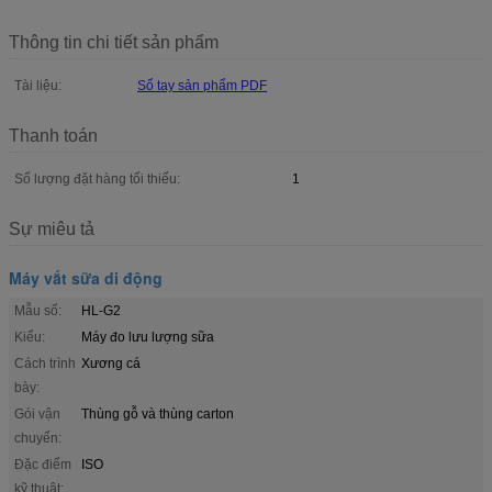
Thông tin chi tiết sản phẩm
Tài liệu:
Sổ tay sản phẩm PDF
Thanh toán
Số lượng đặt hàng tối thiểu:
1
Sự miêu tả
Máy vắt sữa di động
Mẫu số:
HL-G2
Kiểu:
Máy đo lưu lượng sữa
Cách trình
Xương cá
bày:
Gói vận
Thùng gỗ và thùng carton
chuyển:
Đặc điểm
ISO
kỹ thuật: