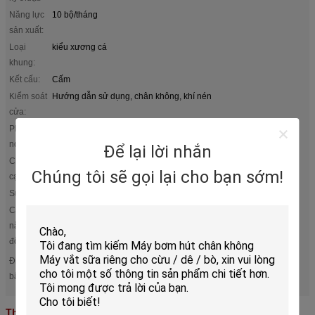
Năng lực
10 bộ/tháng
sản xuất:
Loại
kiểu xương cá
khung:
Kết cấu:
Cấm
Kiểm soát
Hướng dẫn sử dụng, chân không, khí nén
cửa:
Phạm vi
2x4 đến 2x32
nơi bò:
Để lại lời nhắn
Chất liệu
Tấm thép không gỉ hoặc mạ kẽm
Chúng tôi sẽ gọi lại cho bạn sớm!
cạnh:
Sửa cạnh:
Bu lông hoặc xi măng
Các tính
Dụng cụ tháo cốc, đo kiểu chia tách, massage điện tử
năng tự
động:
Bố trí xương cá Thiết bị vắt sữa bò sữa
Điểm nổi
,
Máy vắt sữa di động loại bỏ cốc tự động
,
bật:
Thông số kỹ thuật ISO Phòng vắt sữa xương cá
Thiết bị chuồng vắt sữa bò