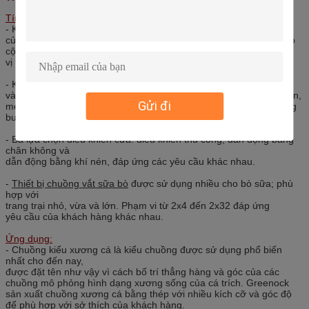
Tính năng và Công dụng:
- Khung kiểu xương cá hoặc
Thiết bị chuồng vắt sữa bò
là tối ưu
của mỗi đơn vị riêng biệt với các đơn vị linh hoạt. Cấu trúc treo: có
cột đỡ, khung cố định và vòm điều chỉnh ở mỗi đầu của
vị trí bò.
- Khung đỡ: cứ hai vị trí bò có một xe đẩy, việc cố định dễ dàng
và thuận tiện, lựa chọn mức độ tự động hóa khác nhau của lan can,
Gửi đi
mép rãnh làm bằng thép không gỉ hoặc tấm mạ kẽm, cố định bằng
bu lông hoặc xi măng.
- Ba lựa chọn điều khiển cửa: điều khiển thủ công, dẫn động bằng
chân không và
dẫn động bằng khí nén, đáp ứng các yêu cầu khác nhau.
-
Thiết bị chuồng vắt sữa bò
được sử dụng nhiều cho bò sữa; phù
hợp với
trang trại nhỏ, vừa và lớn. Phạm vi từ 2x4 đến 2x32 đáp ứng
yêu cầu của khách hàng khác nhau.
Ứng dụng:
- Chuồng kiểu xương cá là kiểu chuồng được sử dụng phổ biến
nhất cho đến nay,
được đặt tên như vậy vì cách bố trí thẳng hàng và góc của các
chuồng mô phỏng hình dạng xương sống của cá trích. Greenock
sản xuất chuồng xương cá bằng thép với nhiều kích cỡ và góc độ
để phù hợp với sở thích của khách hàng.