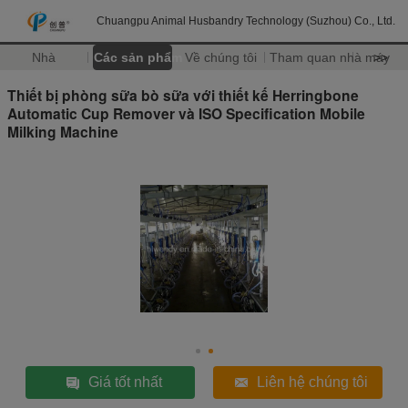
Chuangpu Animal Husbandry Technology (Suzhou) Co., Ltd.
Nhà
Các sản phẩm
Về chúng tôi
Tham quan nhà máy
>>
Thiết bị phòng sữa bò sữa với thiết kế Herringbone
Automatic Cup Remover và ISO Specification Mobile
Milking Machine
Giá tốt nhất
Liên hệ chúng tôi