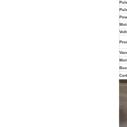
Pul
Pul
Pow
Mot
Vol
Pro
Vac
Mot
Buc
Cert