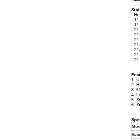
Sta
- He
- 1*
- 1*
- 2*
- 2*
- 2*
- 2*
- 2*
- 2*
- 2*
Fea
1. U
2. H
3. 5
4. L
5. S
6. S
Spec
Mod
Vac