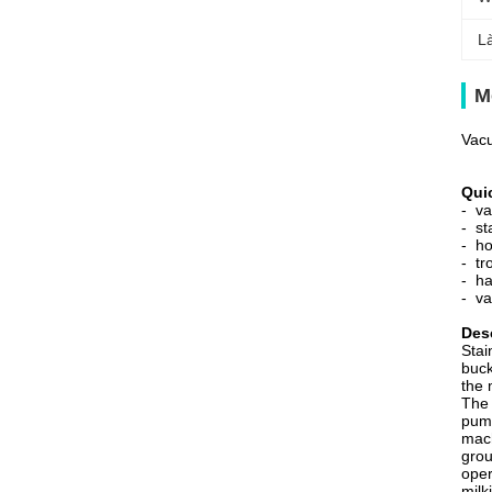
L
M
Vacu
Quic
- va
- st
- ho
- tr
- ha
- va
Desc
Stai
buck
the 
The 
pump
mach
grou
oper
milk