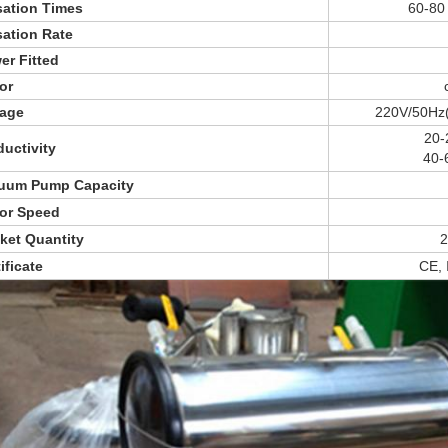
sation Times
60-80 
sation Rate
er Fitted
or
tage
220V/50Hz(
20-
ductivity
40-
uum Pump Capacity
or Speed
ket Quantity
2
ificate
CE,