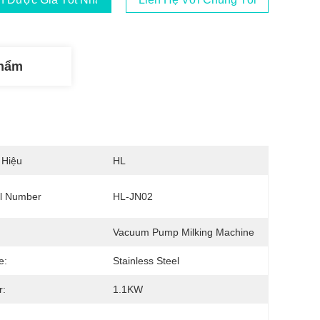
Phẩm
 Hiệu
HL
l Number
HL-JN02
Vacuum Pump Milking Machine
e:
Stainless Steel
r:
1.1KW