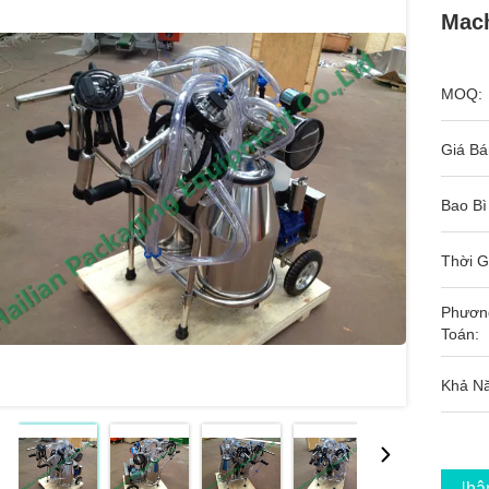
Mach
MOQ:
Giá Bá
Bao Bì
Thời G
Phươn
Toán:
Khả N
Nhận