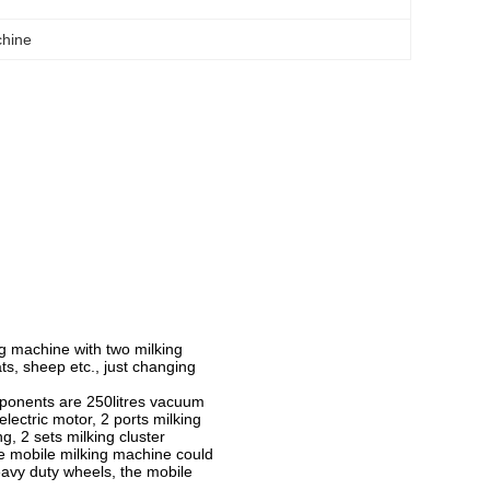
chine
g machine with two milking
ats, sheep etc., just changing
mponents are 250litres vacuum
ectric motor, 2 ports milking
, 2 sets milking cluster
pe mobile milking machine could
eavy duty wheels, the mobile