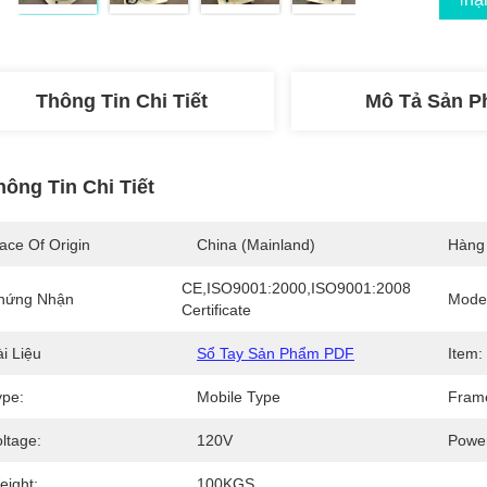
Thông Tin Chi Tiết
Mô Tả Sản 
hông Tin Chi Tiết
ace Of Origin
China (Mainland)
Hàng
CE,ISO9001:2000,ISO9001:2008 
hứng Nhận
Mode
Certificate
i Liệu
Sổ Tay Sản Phẩm PDF
Item:
ype:
Mobile Type
Fram
ltage:
120V
Powe
eight:
100KGS