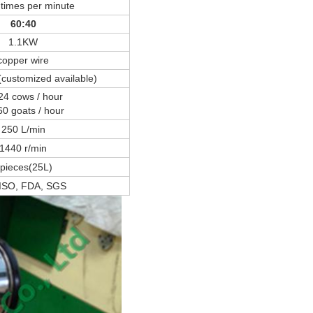
times per minute
60:40
1.1KW
copper wire
customized available)
24 cows / hour
60 goats / hour
250 L/min
1440 r/min
pieces(25L)
 ISO, FDA, SGS