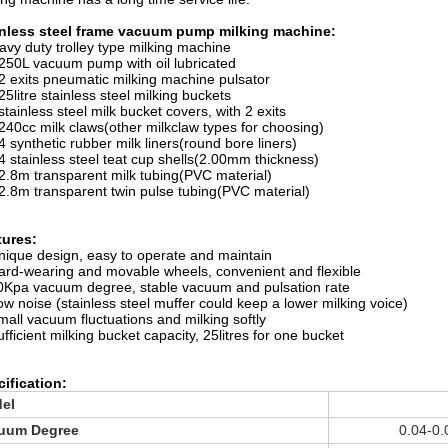
inless steel frame vacuum pump milking machine:
avy duty trolley type milking machine
 250L vacuum pump with oil lubricated
 2 exits pneumatic milking machine pulsator
 25litre stainless steel milking buckets
 stainless steel milk bucket covers, with 2 exits
 240cc milk claws(other milkclaw types for choosing)
 4 synthetic rubber milk liners(round bore liners)
 4 stainless steel teat cup shells(2.00mm thickness)
 2.8m transparent milk tubing(PVC material)
 2.8m transparent twin pulse tubing(PVC material)
tures:
nique design, easy to operate and maintain
ard-wearing and movable wheels, convenient and flexible
0Kpa vacuum degree, stable vacuum and pulsation rate
ow noise (stainless steel muffer could keep a lower milking voice)
mall vacuum fluctuations and milking softly
ufficient milking bucket capacity, 25litres for one bucket
ification:
el
uum Degree
0.04-0.