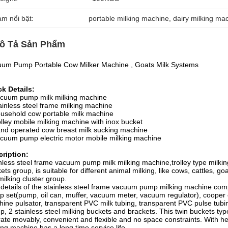
àm nổi bật:
portable milking machine
, 
dairy milking ma
ô Tả Sản Phẩm
um Pump Portable Cow Milker Machine , Goats Milk Systems
k Details:
cuum pump milk milking machine
ainless steel frame milking machine
usehold cow portable milk machine
olley mobile milking machine with inox bucket
nd operated cow breast milk sucking machine
cuum pump electric motor mobile milking machine
ription:
nless steel frame vacuum pump milk milking machine,trolley type milkin
ets group, is suitable for different animal milking, like cows, cattles, go
milking cluster group.
details of the stainless steel frame vacuum pump milking machine co
 set(pump, oil can, muffer, vacuum meter, vacuum regulator), cooper el
ine pulsator, transparent PVC milk tubing, transparent PVC pulse tubing
p, 2 stainless steel milking buckets and brackets. This twin buckets ty
ate movably, convenient and flexible and no space constraints. With h
ing machine has a long time service life.