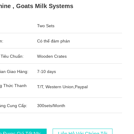
ine , Goats Milk Systems
Two Sets
n:
Có thể đàm phán
 Tiêu Chuẩn:
Wooden Crates
ian Giao Hàng:
7-10 days
g Thức Thanh
T/T, Western Union,Paypal
ăng Cung Cấp:
300sets/Month
 Được Giá Tốt Nhất
Liên Hệ Với Chúng Tôi