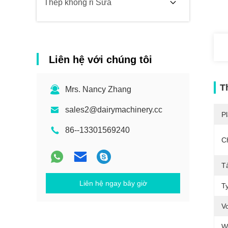
Thép không rỉ Sữa
Liên hệ với chúng tôi
T
Mrs. Nancy Zhang
sales2@dairymachinery.cc
Pl
86--13301569240
C
Tà
Liên hệ ngay bây giờ
T
Vo
W