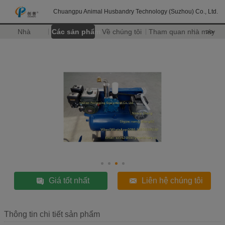
Chuangpu Animal Husbandry Technology (Suzhou) Co., Ltd.
Nhà
Các sản phẩm
Về chúng tôi
Tham quan nhà máy
>>
Giá tốt nhất
Liên hệ chúng tôi
Thông tin chi tiết sản phẩm